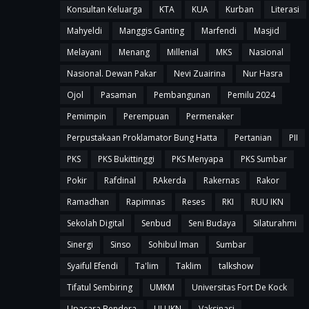
Konsultan Keluarga
KTA
KUA
Kurban
Literasi
Mahyeldi
Manggis Ganting
Marfendi
Masjid
Melayani
Menang
Millenial
MKS
Nasional
Nasional. Dewan Pakar
Nevi Zuairina
Nur Hasra
Ojol
Pasaman
Pembangunan
Pemilu 2024
Pemimpin
Perempuan
Permenaker
Perpustakaan Proklamator Bung Hatta
Pertanian
PII
PKS
PKS Bukittinggi
PKS Menyapa
PKS Sumbar
Pokir
Rafdinal
RAkerda
Rakernas
Rakor
Ramadhan
Rapimnas
Reses
RKI
RUU IKN
Sekolah Digital
Senbud
Seni Budaya
Silaturahmi
Sinergi
Sinso
Sohibul Iman
Sumbar
Syaiful Efendi
Ta'lim
Taklim
talkshow
Tifatul Sembiring
UMKM
Universitas Fort De Kock
Upacara Bendera
UU IKN
Vaksinasi