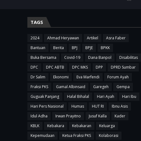
TAGS
2024
Ahmad Heryawan
Artikel
Asra Faber
Bantuan
Berita
BPJ
BPJE
BPKK
Buka Bersama
Covid-19
Dana Banpol
Disabilitas
DPC
DPC ABTB
DPC MKS
DPP
DPRD Sumbar
Dr Salim
Ekonomi
Eva Marfendi
Forum Ayah
Fraksi PKS
Gamal Albinsaid
Garegeh
Gempa
Guguak Panjang
Halal Bihalal
Hari Ayah
Hari Ibu
Hari Pers Nasional
Humas
HUT RI
Ibnu Asis
Idul Adha
Irwan Prayitno
Jusuf Kalla
Kader
KBLK
Kebakara
Kebakaran
Keluarga
Kepemudaan
Ketua Fraksi PKS
Kolaborasi