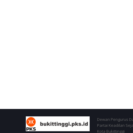
Dewan Pengurus D
Partai Keadilan Sej
Kota Bukittinggi